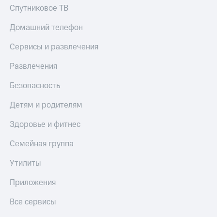
Спутниковое ТВ
Пополнить
номер
другого
Домашний телефон
оператора
Сервисы и развлечения
Оплата
интернета
Развлечения
и
ТВ
Безопасность
Переводы
Детям и родителям
с
телефона
Здоровье и фитнес
на карту
Семейная группа
МТС Pay
Утилиты
Оплата
по QR-
Приложения
коду
за границей
Все сервисы
тернет-магазин