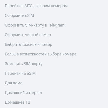
Скидка 30%
с карты
Перейти в МТС со своим номером
на связь
МТС Деньги
Оформить eSIM
С картой
Обзоры
МТС
товаров
Оформить SIM-карту в Telegram
Деньги
МТС
Скидки
Накопления
Оформить чистый номер
до 40%
на смартфоны
Откладывайте
Выбрать красивый номер
деньги
при
и получайте
Больше возможностей выбора номера
покупке
доход 15%
со связью
Платежи
МТС
Заменить SIM-карту
и
переводы
Перейти на eSIM
Пополнить
Для дома
номер
МТС
Домашний интернет
Настройки
Домашнее ТВ
автоплатежа