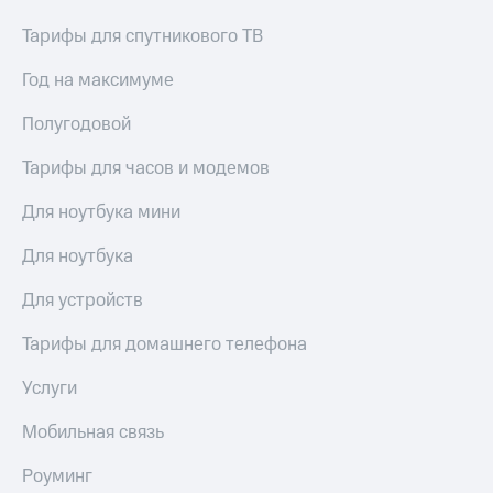
МТС
КИОН
Тарифы для спутникового ТВ
Деньги
Строки
МТС
Накопления
Год на максимуме
Live
Откладывайте
Полугодовой
Гудок
деньги
и получайте
Тарифы для часов и модемов
Мой
доход 15%
МТС
Акции
Для ноутбука мини
Условия
Все
пополнения
приложения
Для ноутбука
Финансы
Скидка
Инвестиции
Для устройств
30%
на связь
Получайте
Тарифы для домашнего телефона
доход
онлайн
Тарифы
Услуги
Страхование
RED,
РИИЛ
Мобильная связь
Покупка
и МТС Супер
полисов
дешевле
Роуминг
онлайн
при оплате