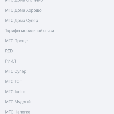
МТС Дома Отлично
Live
и не
только
МТС Дома Хорошо
Гудок
Безопасность
МТС Дома Супер
Мой
МТС
Финансы
Тарифы мобильной связи
Все
Детям
приложения
МТС Проще
и родителям
Инвестиции
RED
Здоровье
и фитнес
Получайте
РИИЛ
доход
Приложения
онлайн
от МТС
МТС Супер
Страхование
Акции
МТС ТОП
Покупка
полисов
Приложения
МТС Junior
онлайн
КИОН
Скидка 30%
МТС Мудрый
на связь
КИОН
Музыка
МТС Налегке
С картой