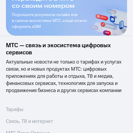
висы и подписки
Сертификаты
со своим номером
МТС
безопасности
Premium
Подпишите документы онлайн или
Всё
в cалоне экосистемы МТС, а ещё можно
Подписка
под
оформить eSIM
на гигабайты
рукой
интернета,
в Мой МТС
фильмы,
МТС — связь и экосистема цифровых
музыка
Посмотрите,
и многое
сервисов
что
другое
полезного
Актуальные новости не только о тарифах и услугах
Семейная
есть
группа
связи, но и новых продуктах МТС: цифровых
в нашем
приложениях для работы и отдыха, ТВ и медиа,
приложении
Скидка
финансовых сервисах, технологиях для запуска и
на тарифы,
КИОН
продвижения бизнеса и других сервисах компании
общие
подписки
КИОН
и услуги,
Музыка
доступ
Тарифы
к геолокации
КИОН
Кино,
Связь, ТВ и интернет
Строки
музыка,
книги