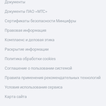
Смартфоны
Документы
Наушники
Документы ПАО «МТС»
и
колонки
Сертификаты безопасности Минцифры
Умные
Правовая информация
часы
и
Комплаенс и деловая этика
трекеры
Раскрытие информации
Умный
дом
Политика обработки cookies
Планшеты
Соглашение о пользовании системой
Акции
Правила применения рекомендательных технологий
и
скидки
Условия использования сервиса
Все
товары
Карта сайта