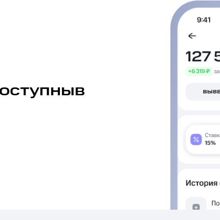
ле при оплате с карты МТС Деньги
доступныв