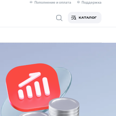
Пополнение и оплата
Поддержка
Скидка 30% на связь
Личные кабинеты
КАТАЛОГ
Мобильная связь
IM-карта для иностранцев
M
Для дома
ерейти в МТС со своим
ой МТС
Сервисы и подписки
фитнес
Приложения от МТС