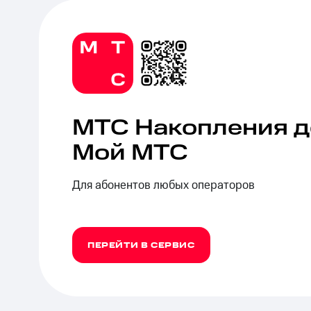
Тарифы RED, РИИЛ и МТС Супер дешев
Обзоры товаров
Скидки до 40%
на смартфоны
МТС Накопления 
при покупке со связью МТС
Мой МТС
Для абонентов любых операторов
ПЕРЕЙТИ В СЕРВИС