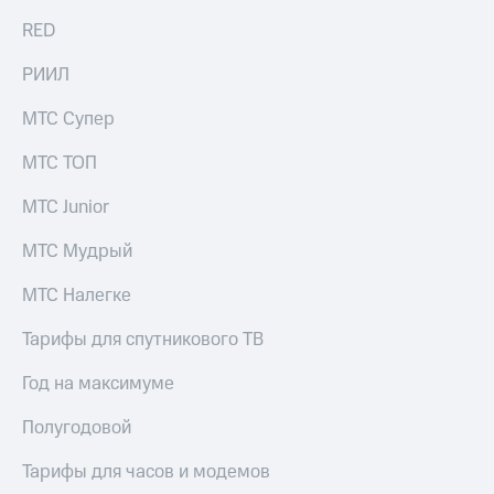
Live
и не
RED
только
Гудок
РИИЛ
Безопасность
Мой
МТС
Финансы
МТС Супер
Все
Детям
МТС ТОП
приложения
и родителям
МТС Junior
Инвестиции
Здоровье
и фитнес
МТС Мудрый
Получайте
доход
Приложения
МТС Налегке
онлайн
от МТС
Страхование
Тарифы для спутникового ТВ
Акции
Покупка
Год на максимуме
полисов
Приложения
онлайн
КИОН
Скидка 30%
Полугодовой
на связь
КИОН
Тарифы для часов и модемов
Музыка
С картой