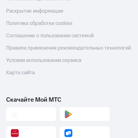
Смартфоны
Раскрытие информации
Наушники
и
Политика обработки cookies
колонки
Соглашение о пользовании системой
Умные
часы
Правила применения рекомендательных технологий
и
трекеры
Условия использования сервиса
Умный
Карта сайта
дом
Планшеты
Акции
Скачайте Мой МТС
и
скидки
Все
товары