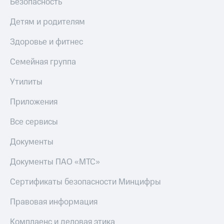
Безопасность
Пополнить
номер
Детям и родителям
другого
оператора
Здоровье и фитнес
Оплата
Семейная группа
интернета
и
Утилиты
ТВ
Приложения
Переводы
с
Все сервисы
телефона
на карту
Документы
МТС Pay
Документы ПАО «МТС»
Оплата
по QR-
Сертификаты безопасности Минцифры
коду
за границей
Правовая информация
тернет-магазин
Комплаенс и деловая этика