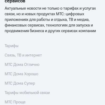
сервисов
висы и подписки
Сертификаты
МТС
безопасности
Актуальные новости не только о тарифах и услугах
Premium
связи, но и новых продуктах МТС: цифровых
Всё
Подписка
приложениях для работы и отдыха, ТВ и медиа,
под
на гигабайты
рукой
финансовых сервисах, технологиях для запуска и
интернета,
в Мой МТС
продвижения бизнеса и других сервисах компании
фильмы,
музыка
Посмотрите,
и многое
что
другое
Тарифы
полезного
Семейная
есть
группа
Связь, ТВ и интернет
в нашем
приложении
Скидка
МТС Дома Отлично
на тарифы,
КИОН
общие
МТС Дома Хорошо
подписки
КИОН
и услуги,
МТС Дома Супер
Музыка
доступ
к геолокации
Тарифы мобильной связи
КИОН
Кино,
Строки
музыка,
МТС Проще
книги