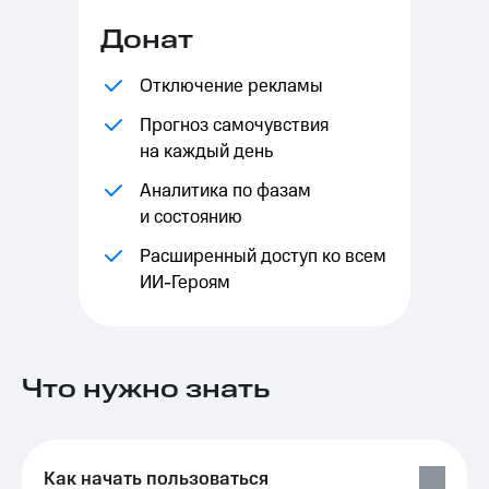
Выбрать
ТВ и телефон
красивый
для дома
Донат
номер
Услуги
Отключение рекламы
Заменить
SIM-
Личный
Прогноз самочувствия
карту
кабинет
на каждый день
интернета
Перейти
и
Аналитика по фазам
на
ТВ
eSIM
Личный
и состоянию
кабинет
Для дома
спутникового
Расширенный доступ ко всем
Выберите
ТВ
ИИ-Героям
и подключите
Скачать
ТВ
приложение
с выгодным
Мой
тарифом
МТС
Акции
Что нужно знать
Тарифы
Интернет,
ТВ и телефон
Видеонаблюдение
для дома
для дома
Как начать пользоваться