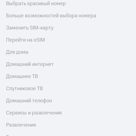
Скидка 30%
с карты
Выбрать красивый номер
на связь
МТС Деньги
Больше возможностей выбора номера
С картой
Обзоры
МТС
товаров
Заменить SIM-карту
Деньги
МТС
Скидки
Перейти на eSIM
Накопления
до 40%
на смартфоны
Для дома
Откладывайте
деньги
при
Домашний интернет
и получайте
покупке
доход 15%
со связью
Домашнее ТВ
Платежи
МТС
и
Спутниковое ТВ
переводы
Домашний телефон
Пополнить
номер
МТС
Сервисы и развлечения
Настройки
Развлечения
автоплатежа