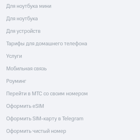
МТС
Для ноутбука мини
КИОН
Деньги
Строки
МТС
Для ноутбука
Накопления
Live
Для устройств
Откладывайте
Гудок
деньги
Тарифы для домашнего телефона
и получайте
Мой
доход 15%
МТС
Услуги
Акции
Условия
Все
Мобильная связь
пополнения
приложения
Финансы
Роуминг
Скидка
Инвестиции
30%
Перейти в МТС со своим номером
на связь
Получайте
доход
Оформить eSIM
онлайн
Тарифы
Страхование
RED,
Оформить SIM-карту в Telegram
РИИЛ
Покупка
и МТС Супер
Оформить чистый номер
полисов
дешевле
онлайн
при оплате