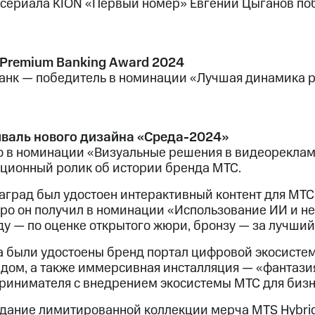
 сериала KION «Первый номер» Евгений Цыганов по
 Premium Banking Award 2024
анк — победитель в номинации «Лучшая динамика р
валь нового дизайна «Среда-2024»
о в номинации «Визуальные решения в видеореклам
ционный ролик об истории бренда МТС.
наград был удостоен интерактивный контент для МТС
ро он получил в номинации «Использование ИИ и не
ду — по оценке открытого жюри, бронзу — за лучши
а были удостоены бренд портал цифровой экосисте
ндом, а также иммерсивная инсталляция — «фантазия 
ринимателя с внедрением экосистемы МТС для бизн
здание лимитированной коллекции мерча MTS Hybrid 