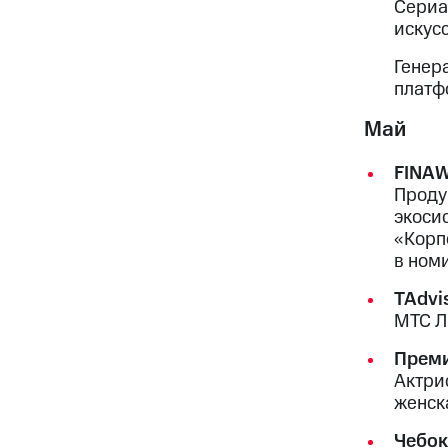
Сериа
искус
Генер
платф
Май
FINA
Проду
экоси
«Корп
в ном
TAdvis
МТС Л
Преми
Актри
женск
Чебок