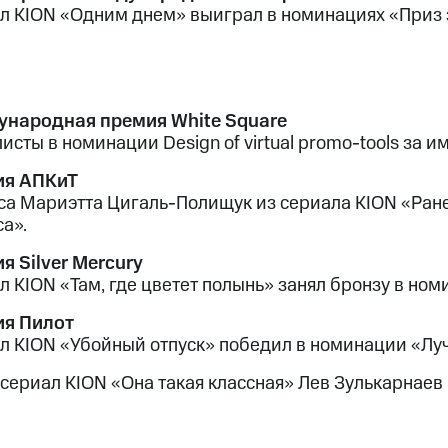
л KION «Одним днем» выиграл в номинациях «Приз 
народная премия White Square
исты в номинации Design of virtual promo-tools за 
ия АПКиТ
са Мариэтта Цигаль-Полищук из сериала KION «Ран
а».
я Silver Mercury
л KION «Там, где цветет полынь» занял бронзу в но
я Пилот
л KION «Убойный отпуск» победил в номинации «Луч
 сериал KION «Она такая классная» Лев Зулькарнае