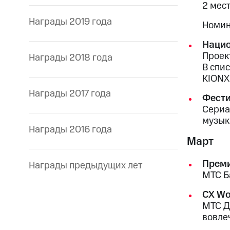
2 мес
Награды 2019 года
Номин
Нацио
Проек
Награды 2018 года
В спи
KIONХ
Награды 2017 года
Фести
Сериа
музык
Награды 2016 года
Март
Прем
Награды предыдущих лет
МТС Б
СХ Wo
МТС Д
вовле