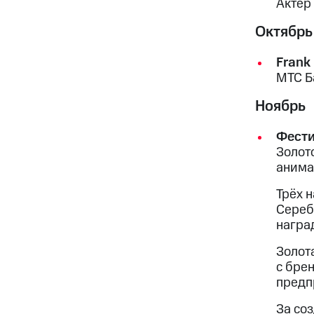
Актёр
Октябрь
Frank
МТС Б
Ноябрь
Фести
Золот
анима
Трёх 
Сереб
награ
Золот
с бре
предп
За со