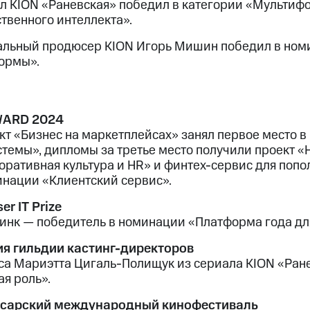
л KION «Раневская» победил в категории «Мультифо
ственного интеллекта».
альный продюсер KION Игорь Мишин победил в но
ормы».
WARD 2024
кт «Бизнес на маркетплейсах» занял первое место 
стемы», дипломы за третье место получили проект 
оративная культура и HR» и финтех-сервис для поп
инации «Клиентский сервис».
er IT Prize
инк — победитель в номинации «Платформа года дл
я гильдии кастинг-директоров
са Мариэтта Цигаль-Полищук из сериала KION «Ран
ая роль».
сарский международный кинофестиваль