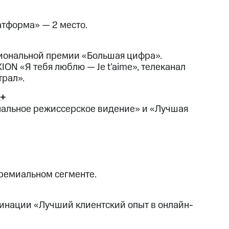
тформа» — 2 место.
циональной премии «Большая цифра».
ON «Я тебя люблю — Je t’aime», телеканал
трал».
L+
нальное режиссерское видение» и «Лучшая
премиальном сегменте.
минации «Лучший клиентский опыт в онлайн-