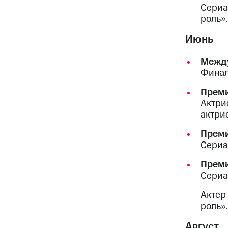
Сериа
роль».
Июнь
Между
Финал
Прем
Актри
актрис
Преми
Сериа
Преми
Сериа
Актер
роль».
Август