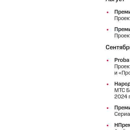
Преми
Проек
Преми
Проек
Сентябр
Proba
Проек
и «Пр
Народ
МТС Б
2024 
Прем
Сериа
НПрем