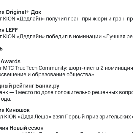
я Original+ Док
т KION «Дедлайн» получил гран-при жюри и гран-п
я LEFF
т KION «Дедлайн» победил в номинации «Лучшая ре
ь
 Awards
т МТС True Tech Community: шорт-лист в 2 номинац
освещение и образование общества».
ный рейтинг Банки.ру
анк — 1 место по доле положительно решенных вопро
года.
ия Киношок
л KION «Дядя Леша» взял Первый приз зрительских 
ия Новый сезон