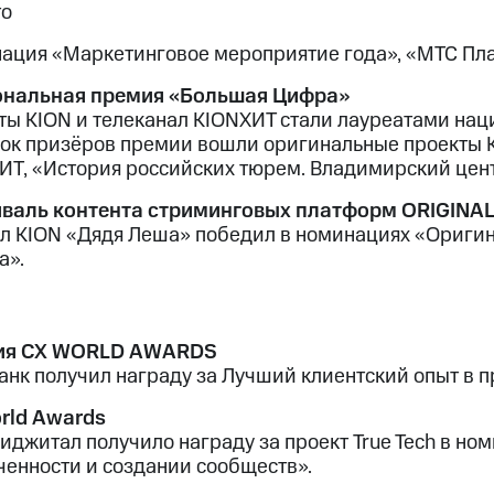
то
ация «Маркетинговое мероприятие года», «МТС Пла
нальная премия «Большая Цифра»
ты KION и телеканал KIONХИТ стали лауреатами на
сок призёров премии вошли оригинальные проекты KI
ИТ, «История российских тюрем. Владимирский цен
валь контента стриминговых платформ ORIGINA
л KION «Дядя Леша» победил в номинациях «Ориги
а».
ия CX WORLD AWARDS
анк получил награду за Лучший клиентский опыт в 
rld Awards
иджитал получило награду за проект True Tech в но
ченности и создании сообществ».