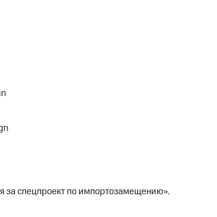
gn
ign
я за спецпроект по импортозамещению».