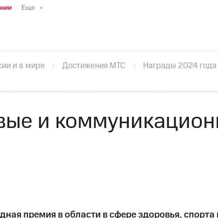
ании
Еще
ТС
Пресс-релизы
МТС о технологиях
ТС
История компании
Руководство региона
Правова
стижения
Интервью
Финансовая отчетность
Конта
сии и в мире
Достижения МТС
Награды 2024 года
тивный секретарь
Раскрытие информации
Информа
ный кабинет акционера
Акционерный капитал
Конт
Порядок выкупа акций
Дивиденды
Рынок облигаци
 погашении именных облигаций
Другое
Регистрато
вые и коммуникацион
дная премия в области в сфере здоровья, спорта 