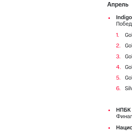
Апрель
Indig
Побед
Go
Gol
Go
Go
Go
Sil
НПБК 
Финал
Нацио