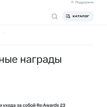
Поддержка
О МТС
я информация
Контакты
КАТАЛОГ
Медиа-центр
кты
Новости в регионе
Инвесторам и акционерам
ция акционерам
Документы
роль и аудит
Рынок акций
й
Описание
р
Реквизиты
Контакты
ные награды
Устойчивое развитие
Комплаенс и деловая этика
На главную
и ухода за собой Re:Awards 23