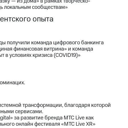
зку — из дома» в рамках творческо-
щь локальным сообществам»
ентского опыта
ады получили команда цифрового банкинга
диная финансовая витрина» и команда
т в условиях кризиса (COVID19)»
номинацих.
истемной трансформации, благодаря которой
нными сервисами.
igital» за развитие бренда МТС Live как
ьного онлайн фестиваля «МТС Live XR»