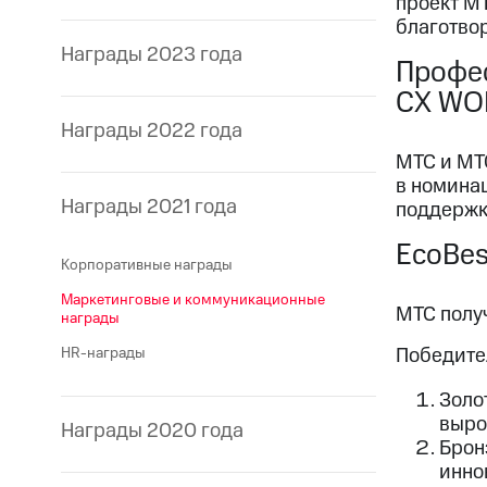
проект МТ
благотво
Награды 2023 года
Профес
СХ WO
Награды 2022 года
МТС и МТ
в номина
Награды 2021 года
поддержк
EcoBes
Корпоративные награды
Маркетинговые и коммуникационные
МТС полу
награды
Победите
HR-награды
Золо
выро
Награды 2020 года
Бронз
инно