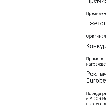
Преми
Президен
Ежегод
Оригинал
Конку
Промороли
награжде
Реклам
Eurobe
Победа ре
и ADCR Re
в категори