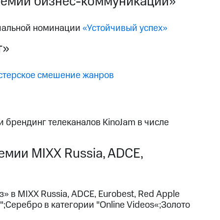
емии бизнес-коммуникаций»
циальной номинации
«Устойчивый успех»
т»
стерское смешение жанров
 брендинг телеканалов KinoJam в числе
мии MIXX Russia, ADCE,
в MIXX Russia, ADCE, Eurobest, Red Apple
;Серебро в категории "Online Videos«;Золото