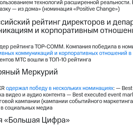
пользованием технологий расширенной реальности. 
казку — из дома» (номинация «Positive Change»)
сийский рейтинг директоров и депа
никациям и корпоративным отношен
дер рейтинга TOP-COMM. Компания победила в но
ивных коммуникаций и корпоративных отношений в
ентов МТС вошли в ТОП-10 рейтинга
ряный Меркурий
 XR
одержал победу в нескольких номинациях
: — Best
а видео и аудио контента — Best executed event mar
овой кампании (кампании событийного маркетинга) 
 в социальных медиа
я «Большая Цифра»