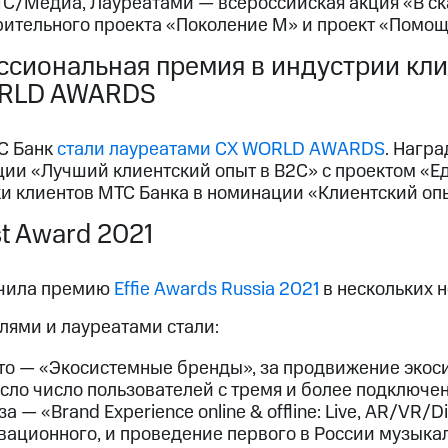
С/Медиа, Лауреатами — всероссийская акция «В ска
рительного проекта «Поколение М» и проект «Помо
сиональная премия в индустрии кли
RLD AWARDS
С Банк
стали лауреатами СХ WORLD AWARDS
. Нагр
ции «Лучший клиентский опыт в B2С» с проектом «Е
и клиентов МТС Банка в номинации «Клиентский опы
t Award 2021
чила премию
Effie Awards Russia 2021
в нескольких 
лями и лауреатами стали:
то — «Экосистемные бренды», за продвижение экос
сло число пользователей с тремя и более подключе
а — «Brand Experience online & offline: Live, AR/VR/D
вационного, и проведение первого в России музыкал