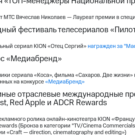
я «ТОП-менеджеры Национальной пр
т МТС Вячеслав Николаев — Лауреат премии в спе
ный фестиваль телесериалов «Пило
ьный сериал KION «Отец Сергий»
награжден за "Ма
рс «Медиабренд»
ки сериала «Коса», фильма «Сахаров. Две жизни» и
нных на конкурсе
«МедиаБренд»
ные отраслевые международные пре
st, Red Apple и ADCR Rewards
кламного ролика онлайн-кинотеатра KION «Француз» 
wards (Бронза в категории "TV/Cinema Commercials"
и «Craft — direction, cinematography and editing»)