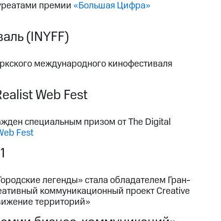
ауреатами премии
«Большая Цифра»
ль (INYFF)
оркского международного кинофестиваля
alist Web Fest
ден специальным призом от The Digital
 Web Fest
1
ородские легенды» стала обладателем Гран-
еативный коммуникационный проект Creative
движение территорий»