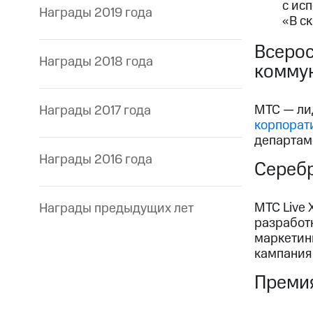
с ис
Награды 2019 года
«В с
Всерос
Награды 2018 года
комму
МТС — ли
Награды 2017 года
корпорат
департам
Награды 2016 года
Сереб
МТС Live
Награды предыдущих лет
разработк
маркетинг
кампания
Преми