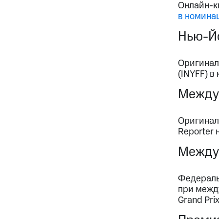
Онлайн-к
в номина
Нью-Йо
Оригинал
(INYFF) в
Междун
Оригинал
Reporter
Между
Федераль
при межд
Grand Pr