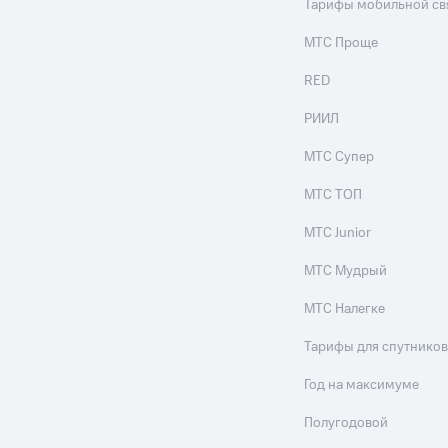
Тарифы мобильной св
МТС Проще
RED
РИИЛ
МТС Супер
МТС ТОП
МТС Junior
МТС Мудрый
МТС Налегке
Тарифы для спутников
Год на максимуме
Полугодовой