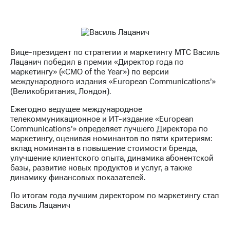
Раскрытие
информации
Информация
акционерам
Документы
ПАО
Вице-президент по стратегии и маркетингу МТС Василь
"МТС"
Лацанич победил в премии «Директор года по
Собрания
маркетингу» («CMO of the Year») по версии
акционеров
международного издания «European Communications’»
Личный
(Великобритания, Лондон).
кабинет
акционера
Ежегодно ведущее международное
Акционерный
телекоммуникационное и ИТ-издание «European
капитал
Communications’» определяет лучшего Директора по
Контроль
маркетингу, оценивая номинантов по пяти критериям:
и
вклад номинанта в повышение стоимости бренда,
аудит
улучшение клиентского опыта, динамика абонентской
Рынок
базы, развитие новых продуктов и услуг, а также
акций
динамику финансовых показателей.
По итогам года лучшим директором по маркетингу стал
Описание
Василь Лацанич
Программа
приобретения
Порядок