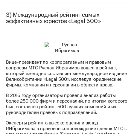
выкупа
акций
3) Международный рейтинг самых
Дивиденды
эффективных юристов «Legal 500»
Рынок
облигаций
Описание
Еврооблигации-2023
Уведомление
о
погашении
Вице-президент по корпоративным и правовым
именных
вопросам МТС Руслан Ибрагимов вошел в рейтинг,
облигаций
который ежегодно составляет международное издание
Другое
Великобритании «Legal 500», исследуя юридические
фирмы, компании и персоналии в области права.
Регистратор
Реквизиты
В 2016 году организаторы провели анализ работы
Контакты
более 250 000 фирм и персоналий, по итогам которого
йчивое развитие
был составлен рейтинг 500 лучших компаний и их
руководителей правовых подразделений.
и деловая этика
На главную
Эксперты рейтинга высоко оценили вклад
Р.Ибрагимова в правовое сопровождение сделок МТС с