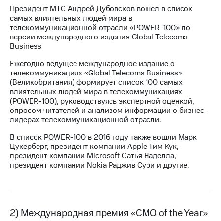
Президент МТС Андрей Дубовсков вошел в список
МТС
самых влиятельных людей мира в
о технологиях
телекоммуникационной отрасли «POWER-100» по
версии международного издания Global Telecoms
Достижения
Business
Интервью
Ежегодно ведущее международное издание о
телекоммуникациях «Global Telecoms Business»
Финансовая
(Великобритания) формирует список 100 самых
отчетность
влиятельных людей мира в телекоммуникациях
(POWER-100), руководствуясь экспертной оценкой,
Контакты
опросом читателей и анализом информации о бизнес-
лидерах телекоммуникационной отрасли.
Новости
В список POWER-100 в 2016 году также вошли Марк
в
Цукерберг, президент компании Apple Тим Кук,
регионе
президент компании Microsoft Сатья Наделла,
президент компании Nokia Раджив Сури и другие.
м и акционерам
Корпоративное
управление
Корпоративный
2) Международная премия «CMO of the Year»
секретарь