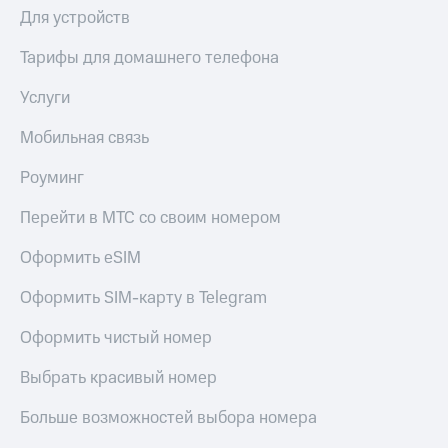
висы и подписки
Сертификаты
Для устройств
МТС
безопасности
Premium
Тарифы для домашнего телефона
Всё
Подписка
под
Услуги
на гигабайты
рукой
интернета,
в Мой МТС
фильмы,
Мобильная связь
музыка
Посмотрите,
и многое
Роуминг
что
другое
полезного
Семейная
Перейти в МТС со своим номером
есть
группа
в нашем
Оформить eSIM
приложении
Скидка
на тарифы,
Оформить SIM-карту в Telegram
КИОН
общие
подписки
Оформить чистый номер
КИОН
и услуги,
Музыка
доступ
Выбрать красивый номер
к геолокации
КИОН
Кино,
Строки
Больше возможностей выбора номера
музыка,
книги