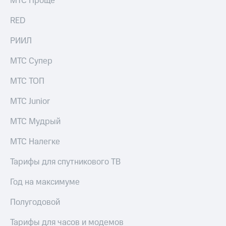
МТС Проще
выкупа
акций
RED
Дивиденды
Рынок
РИИЛ
облигаций
МТС Супер
Описание
Еврооблигации-2023
МТС ТОП
Уведомление
о
МТС Junior
погашении
именных
МТС Мудрый
облигаций
Другое
МТС Налегке
Регистратор
Реквизиты
Тарифы для спутникового ТВ
Контакты
йчивое развитие
Год на максимуме
и деловая этика
На главную
Полугодовой
Тарифы для часов и модемов