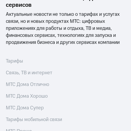
Раскрытие
сервисов
информации
Информация
Актуальные новости не только о тарифах и услугах
акционерам
связи, но и новых продуктах МТС: цифровых
Документы
приложениях для работы и отдыха, ТВ и медиа,
ПАО
"МТС"
финансовых сервисах, технологиях для запуска и
Собрания
продвижения бизнеса и других сервисах компании
акционеров
Личный
кабинет
Тарифы
акционера
Акционерный
Связь, ТВ и интернет
капитал
Контроль
МТС Дома Отлично
и
аудит
Рынок
МТС Дома Хорошо
акций
МТС Дома Супер
Описание
Программа
Тарифы мобильной связи
приобретения
Порядок