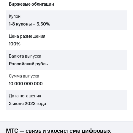
Биржевые облигации
МТС
о технологиях
Купон
1-8 купоны – 5,50%
Достижения
Цена размещения
Интервью
100%
Финансовая
отчетность
Валюта выпуска
Российский рубль
Контакты
Сумма выпуска
Новости
в
10 000 000 000
регионе
Дата погашения
м и акционерам
3 июня 2022 года
Корпоративное
управление
Корпоративный
секретарь
МТС — связь и экосистема цифровых