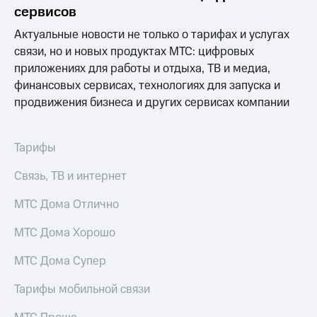
Раскрытие
сервисов
информации
Информация
Актуальные новости не только о тарифах и услугах
акционерам
связи, но и новых продуктах МТС: цифровых
Документы
приложениях для работы и отдыха, ТВ и медиа,
ПАО
"МТС"
финансовых сервисах, технологиях для запуска и
Собрания
продвижения бизнеса и других сервисах компании
акционеров
Личный
кабинет
Тарифы
акционера
Акционерный
Связь, ТВ и интернет
капитал
Контроль
МТС Дома Отлично
и
аудит
Рынок
МТС Дома Хорошо
акций
МТС Дома Супер
Описание
Программа
Тарифы мобильной связи
приобретения
Порядок