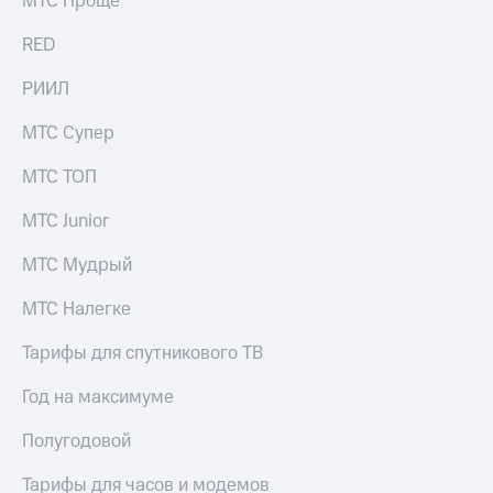
МТС Проще
выкупа
акций
RED
Дивиденды
Рынок
РИИЛ
облигаций
МТС Супер
Описание
Еврооблигации-2023
МТС ТОП
Уведомление
о
МТС Junior
погашении
именных
МТС Мудрый
облигаций
Другое
МТС Налегке
Регистратор
Реквизиты
Тарифы для спутникового ТВ
Контакты
йчивое развитие
Год на максимуме
и деловая этика
На главную
Полугодовой
Тарифы для часов и модемов