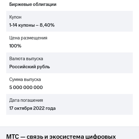
Биржевые облигации
МТС
о технологиях
Купон
1-14 купоны – 8,40%
Достижения
Цена размещения
Интервью
100%
Финансовая
отчетность
Валюта выпуска
Российский рубль
Контакты
Сумма выпуска
Новости
в
5 000 000 000
регионе
Дата погашения
м и акционерам
17 октября 2022 года
Корпоративное
управление
Корпоративный
секретарь
МТС — связь и экосистема цифровых