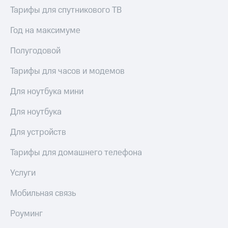
Live
и не
Тарифы для спутникового ТВ
только
Гудок
Год на максимуме
Безопасность
Мой
Полугодовой
МТС
Финансы
Все
Тарифы для часов и модемов
Детям
приложения
и родителям
Для ноутбука мини
Инвестиции
Здоровье
Для ноутбука
и фитнес
Получайте
доход
Приложения
Для устройств
онлайн
от МТС
Страхование
Тарифы для домашнего телефона
Акции
Покупка
Услуги
полисов
Приложения
онлайн
КИОН
Мобильная связь
Скидка 30%
на связь
КИОН
Роуминг
Музыка
С картой