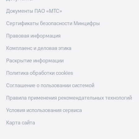
Пополнить
Документы ПАО «МТС»
номер
другого
оператора
Сертификаты безопасности Минцифры
Оплата
Правовая информация
интернета
и
Комплаенс и деловая этика
ТВ
Раскрытие информации
Переводы
с
Политика обработки cookies
телефона
на карту
Соглашение о пользовании системой
МТС Pay
Правила применения рекомендательных технологий
Оплата
Условия использования сервиса
по QR-
коду
Карта сайта
за границей
тернет-магазин