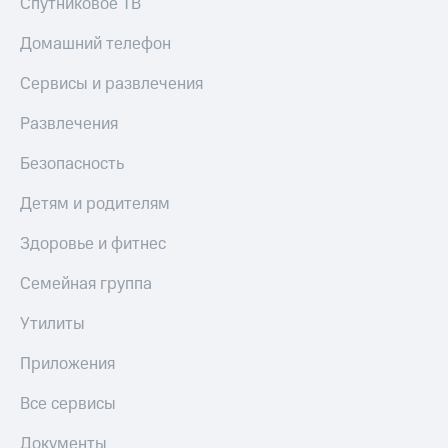
Спутниковое ТВ
Скидка 30%
с карты
на связь
МТС Деньги
Домашний телефон
С картой
Обзоры
Сервисы и развлечения
МТС
товаров
Деньги
Развлечения
МТС
Скидки
Накопления
до 40%
Безопасность
на смартфоны
Откладывайте
деньги
Детям и родителям
при
и получайте
покупке
доход 15%
Здоровье и фитнес
со связью
Платежи
МТС
и
Семейная группа
переводы
Утилиты
Пополнить
номер
Приложения
МТС
Все сервисы
Настройки
автоплатежа
Документы