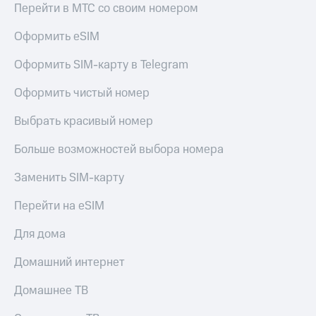
Перейти в МТС со своим номером
МТС
КИОН
Деньги
Строки
Оформить eSIM
МТС
Накопления
Live
Оформить SIM-карту в Telegram
Откладывайте
Гудок
деньги
Оформить чистый номер
и получайте
Мой
доход 15%
Выбрать красивый номер
МТС
Акции
Условия
Все
Больше возможностей выбора номера
пополнения
приложения
Финансы
Заменить SIM-карту
Скидка
Инвестиции
30%
Перейти на eSIM
на связь
Получайте
доход
Для дома
онлайн
Тарифы
Страхование
RED,
Домашний интернет
РИИЛ
Покупка
и МТС Супер
Домашнее ТВ
полисов
дешевле
онлайн
при оплате