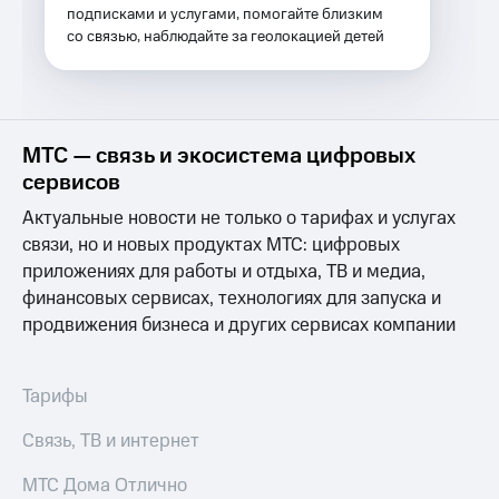
Услуги
подписками и услугами, помогайте близким
149 ₽/
со связью, наблюдайте за геолокацией детей
мес
Акции
МТС
Домашний
Premium
интернет
Подписка
МТС — связь и экосистема цифровых
Домашнее
на гигабайты
сервисов
ТВ
интернета,
фильмы,
Актуальные новости не только о тарифах и услугах
Спутниковое
музыка
связи, но и новых продуктах МТС: цифровых
ТВ
и многое
приложениях для работы и отдыха, ТВ и медиа,
другое
Домашний
Семейная
финансовых сервисах, технологиях для запуска и
телефон
группа
продвижения бизнеса и других сервисах компании
Перейти
Скидка
в МТС
на тарифы,
со своим
Тарифы
общие
номером
подписки
Связь, ТВ и интернет
и услуги,
Поддержка
доступ
МТС Дома Отлично
к геолокации