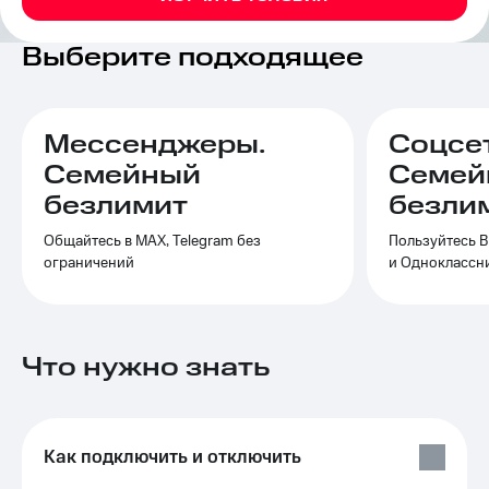
на связь
Выберите подходящее
Роуминг
Тарифы
RED,
Семейная
РИИЛ
группа
и МТС
Мессенджеры.
Соцсе
Супер
Заказать
дешевле
Семейный
Семей
SIM-
при
безлимит
безли
карту
оплате
с карты
Общайтесь в МАХ, Telegram без
Пользуйтесь В
Оформить
МТС
ограничений
и Одноклассн
eSIM
Деньги
SIM-
Выберите
карта
и подключите
для
ТВ
Что нужно знать
иностранцев
с выгодным
тарифом
Оформить
чистый
Тарифы
номер
Как подключить и отключить
Интернет,