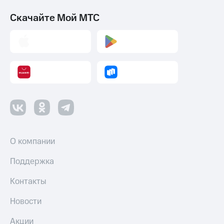
Смартфоны
Скачайте Мой МТС
Наушники
и
колонки
Умные
часы
и
трекеры
Умный
дом
Планшеты
О компании
Акции
Поддержка
и
скидки
Контакты
Все
Новости
товары
Акции